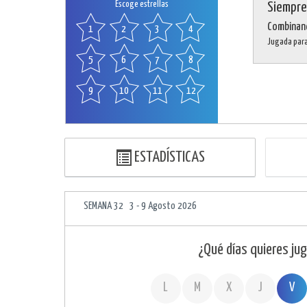
Escoge estrellas
Siempre
Combinand
1
2
3
4
Jugada para 
5
6
7
8
9
10
11
12
ESTADÍSTICAS
SEMANA 32 3 - 9 Agosto 2026
¿Qué días quieres jug
L
M
X
J
V