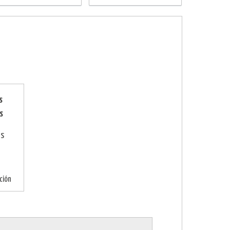
s
s
as
ción