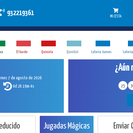
932219361
MI CESTA
iva
El Gordo
Quiniela
QuiniGol
Lotería Jueves
Loterí
¿Aún 
ernes 7 de agosto de 2026
0d 2h 19m 3s
25
3
Reducido
Jugadas Mágicas
Enviar