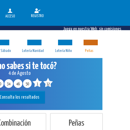
REGISTRO
ACCESO
Juega en nuestra Web, sin comisiones
a Sábado
Lotería Navidad
Lotería Niño
Peñas
no sabes si te tocó?
4 de Agosto
0
34
46
50
1
12
Consulta los resultados
 Combinación
Peñas