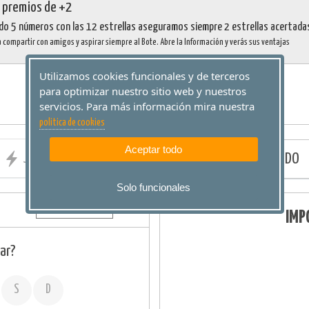
 premios de +2
o 5 números con las 12 estrellas aseguramos siempre 2 estrellas acertada
compartir con amigos y aspirar siempre al Bote. Abre la Información y verás sus ventajas
Utilizamos cookies funcionales y de terceros
para optimizar nuestro sitio web y nuestros
servicios. Para más información mira nuestra
politica de cookies
Aceptar todo
JUGADA RÁPIDA
BORRAR TODO
Solo funcionales
IMP
ar?
S
D