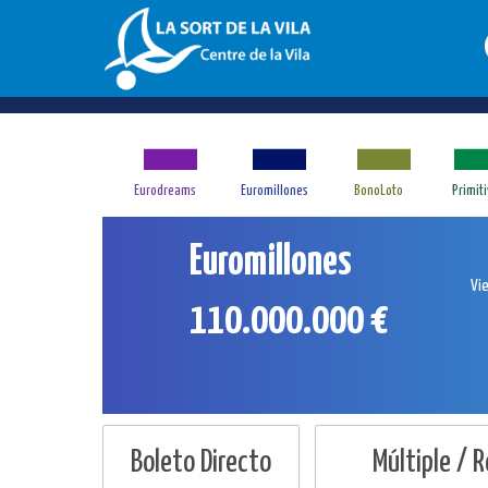
Eurodreams
Euromillones
BonoLoto
Primit
Euromillones
Vi
110.000.000 €
Boleto Directo
Múltiple / 