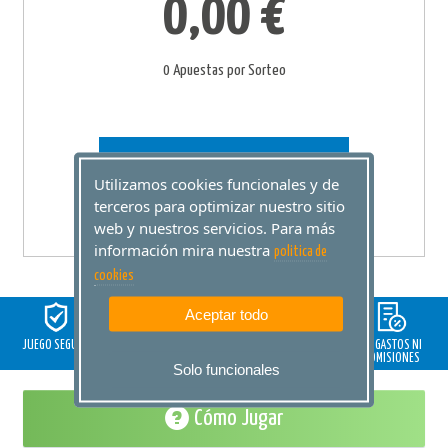
0,00 €
0 Apuestas por Sorteo
AÑADIR A
Utilizamos cookies funcionales y de
CESTA
terceros para optimizar nuestro sitio
web y nuestros servicios. Para más
información mira nuestra
politica de
cookies
Aceptar todo
JUEGO SEGURO
GARANTÍA
SORT DE LA
SOPORTE DE AYUDA
NI GASTOS NI
VILA
COMISIONES
Solo funcionales
Cómo Jugar