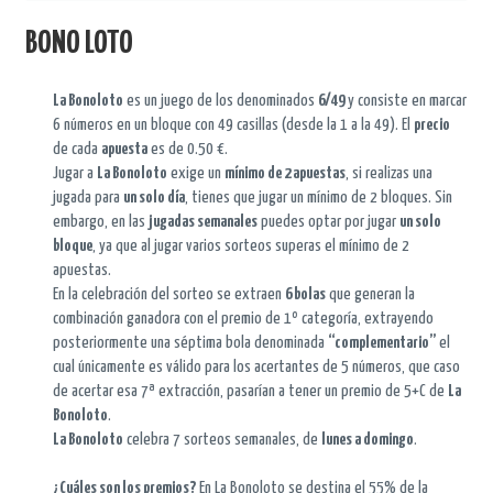
BONO LOTO
La Bonoloto
es un juego de los denominados
6/49
y consiste en marcar
6 números en un bloque con 49 casillas (desde la 1 a la 49). El
precio
de cada
apuesta
es de 0.50 €.
Jugar a
La Bonoloto
exige un
mínimo de 2 apuestas
, si realizas una
jugada para
un solo día
, tienes que jugar un mínimo de 2 bloques. Sin
embargo, en las
jugadas semanales
puedes optar por jugar
un solo
bloque
, ya que al jugar varios sorteos superas el mínimo de 2
apuestas.
En la celebración del sorteo se extraen
6 bolas
que generan la
combinación ganadora con el premio de 1º categoría, extrayendo
posteriormente una séptima bola denominada
“complementario”
el
cual únicamente es válido para los acertantes de 5 números, que caso
de acertar esa 7ª extracción, pasarían a tener un premio de 5+C de
La
Bonoloto
.
La Bonoloto
celebra 7 sorteos semanales, de
lunes a domingo
.
¿Cuáles son los premios?
En La Bonoloto se destina el 55% de la