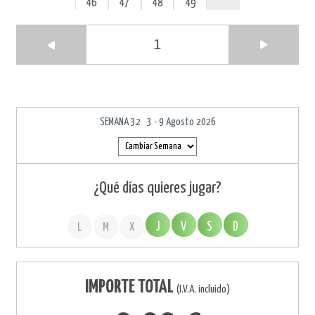
46
47
48
49
1
SEMANA 32 3 - 9 Agosto 2026
¿Qué días quieres jugar?
J
V
S
D
L
M
X
IMPORTE TOTAL
(I.V.A. incluido)